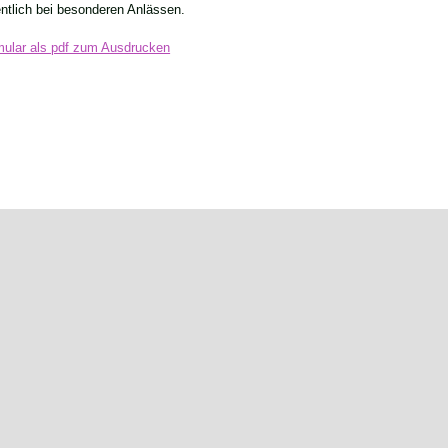
ntlich bei besonderen Anlässen.
rmular als pdf zum Ausdrucken