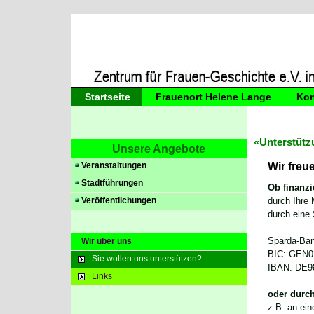
Startseite
Frauenort Helene Lange
Kon
«Unterstütz
Unsere Angebote
Wir freu
Veranstaltungen
Stadtführungen
Ob finanzie
durch Ihre 
Veröffentlichungen
durch eine
Sparda-Ba
Wir über uns
BIC: GEN
Sie wollen uns unterstützen?
IBAN: DE9
Links
oder durch
z.B. an ei