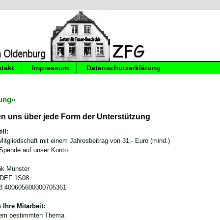
takt
Impressum
Datenschutzerklärung
ung»
en uns über jede Form der Unterstützung
ll:
Mitgliedschaft mit einem Jahresbeitrag von 31,- Euro (mind.)
 Spende auf unser Konto:
nk Münster
0DEF 1S08
8 400605600000705361
 Ihre Mitarbeit:
nem bestimmten Thema